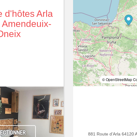
d'hôtes Arla
- Amendeuix-
Oneix
© OpenStreetMap Con
LECTIONNER
881 Route d'Arla 6412